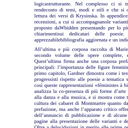
logicastrutturante. Nel complesso ci si 
rendeconto di temi, modi e stili e che si
lettura dei versi di Krysinska. In appendic
recensioni, a cui si accompagnanole varianti
proposto daWhidden presentando per lo più 
chiarimentisui dedicatari delle poes
apprezzabilebibliografia aggiornata e un indi
All’ultima e più corposa raccolta di Mar
secondo volume delle opere complete, 
Quest’ultima firma anche una corposa pref
principali: l’importanza delle figure femminil
primo capitolo, Gardner dimostra come i test
progressisti rispetto alle poesie a tematica
così queste rappresentazioni «féministes à b
analizza la co-presenza di più forme d’arte 
alla danza e alla musica, e si mostra come t
cultura dei cabaret di Montmartre quanto da
prefazione, ma anche l’apparato critico offe
dell’annuncio di pubblicazione e di alcune 
pagine alla presentazione delle varianti e d
Oltre a delucidazioni in merito alle prime pu