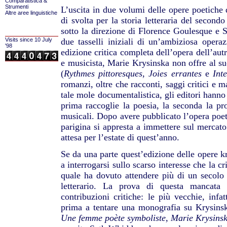
Comparatistica &
Strumenti
L’uscita in due volumi delle opere poetich
Altre aree linguistiche
di svolta per la storia letteraria del seco
sotto la direzione di Florence Goulesque e
Visits since 10 July
due tasselli iniziali di un’ambiziosa opera
'98
edizione critica completa dell’opera dell’aut
e musicista, Marie Krysinska non offre al su
(
Rythmes pittoresques
,
Joies errantes
e
Int
romanzi, oltre che racconti, saggi critici e m
tale mole documentalistica, gli editori hanno r
prima raccoglie la poesia, la seconda la pros
musicali. Dopo avere pubblicato l’opera poeti
parigina si appresta a immettere sul mercato
attesa per l’estate di quest’anno.
Se da una parte quest’edizione delle opere kr
a interrogarsi sullo scarso interesse che la cri
quale ha dovuto attendere più di un secolo
letterario. La prova di questa mancata 
contribuzioni critiche: le più vecchie, inf
prima a tentare una monografia su Krysins
Une
femme poète symboliste, Marie Krysinsk