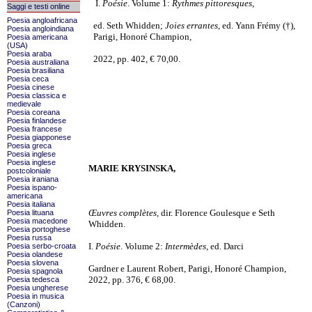
I.
Poésie
. Volume 1:
Rythmes pittoresques
,
Saggi e testi online
Poesia angloafricana
ed. Seth Whidden;
Joies errantes
, ed. Yann Frémy (†),
Poesia angloindiana
Parigi, Honoré Champion,
Poesia americana
(USA)
Poesia araba
2022, pp. 402, € 70,00.
Poesia australiana
Poesia brasiliana
Poesia ceca
Poesia cinese
Poesia classica e
medievale
Poesia coreana
Poesia finlandese
Poesia francese
Poesia giapponese
Poesia greca
Poesia inglese
Poesia inglese
MARIE KRYSINSKA,
postcoloniale
Poesia iraniana
Poesia ispano-
americana
Poesia italiana
Œuvres complètes
, dir. Florence Goulesque e Seth
Poesia lituana
Poesia macedone
Whidden.
Poesia portoghese
Poesia russa
I.
Poésie
. Volume 2:
Intermèdes
, ed. Darci
Poesia serbo-croata
Poesia olandese
Poesia slovena
Gardner e Laurent Robert, Parigi, Honoré Champion,
Poesia spagnola
2022, pp. 376, € 68,00.
Poesia tedesca
Poesia ungherese
Poesia in musica
(Canzoni)