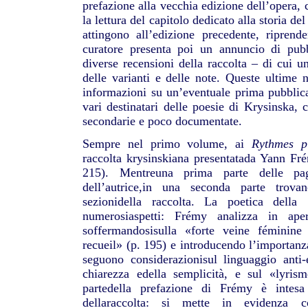
prefazione alla vecchia edizione dell’opera,
la lettura del capitolo dedicato alla storia de
attingono all’edizione precedente, riprend
curatore presenta poi un annuncio di pub
diverse recensioni della raccolta – di cui u
delle varianti e delle note. Queste ultime
informazioni su un’eventuale prima pubblica
vari destinatari delle poesie di Krysinska, 
secondarie e poco documentate.
Sempre nel primo volume, ai
Rythmes p
raccolta krysinskiana presentatada Yann Fr
215). Mentreuna prima parte delle pagi
dell’autrice,in una seconda parte trovano
sezionidella raccolta. La poetica della
numerosiaspetti: Frémy analizza in aper
soffermandosisulla «forte veine féminine 
recueil» (p. 195) e introducendo l’importanz
seguono considerazionisul linguaggio anti-
chiarezza edella semplicità, e sul «lyris
partedella prefazione di Frémy è intesa
dellaraccolta: si mette in evidenza c