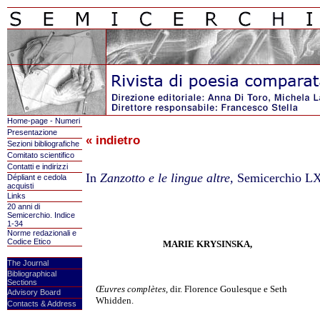
Home-page - Numeri
Presentazione
« indietro
Sezioni bibliografiche
Comitato scientifico
Contatti e indirizzi
In
Zanzotto e le lingue altre,
Semicerchio LX
Dépliant e cedola
acquisti
Links
20 anni di
Semicerchio. Indice
1-34
Norme redazionali e
Codice Etico
MARIE KRYSINSKA,
The Journal
Bibliographical
Sections
Œuvres complètes
, dir. Florence Goulesque e Seth
Advisory Board
Whidden.
Contacts & Address