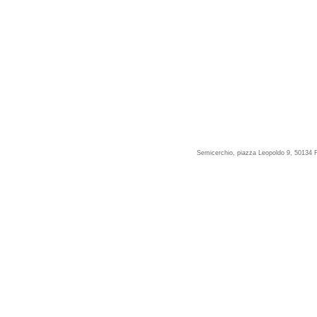
Semicerchio, piazza Leopoldo 9, 50134 F