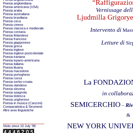
“Raffigurazion
Poesia angloindiana
Poesia americana (USA)
Vernissage del
Poesia araba
Poesia australiana
Ljudmilla Grigory
Poesia brasiliana
Poesia ceca
Poesia cinese
Poesia classica e medievale
Intervento di
Mass
Poesia coreana
Poesia finlandese
Poesia francese
Letture di
Sir
Poesia giapponese
Poesia greca
Poesia inglese
Poesia inglese postcoloniale
Poesia iraniana
Poesia ispano-americana
Poesia italiana
Poesia lituana
Poesia macedone
Poesia portoghese
Poesia russa
La
FONDAZION
Poesia serbo-croata
Poesia olandese
Poesia slovena
in collabora
Poesia spagnola
Poesia tedesca
Poesia ungherese
SEMICERCHIO
Poesia in musica (Canzoni)
Riv
–
Comparatistica & Strumenti
Altre aree linguistiche
&
NEW YORK UNIVE
Visits since 10 July '98