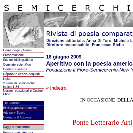
Home-page - Numeri
Presentazione
18 giugno 2009
Sezioni bibliografiche
Aperitivo con la poesia ameri
Comitato scientifico
Fondazione il Fiore-Semicerchio-New Y
Contatti e indirizzi
Dépliant e cedola acquisti
Links
20 anni di Semicerchio.
Indice 1-34
« indietro
Norme redazionali e Codice
Etico
IN OCCASIONE
DELLA
The Journal
Bibliographical Sections
Advisory Board
Contacts & Address
Ponte Letterario Arti
Saggi e testi online
Poesia angloafricana