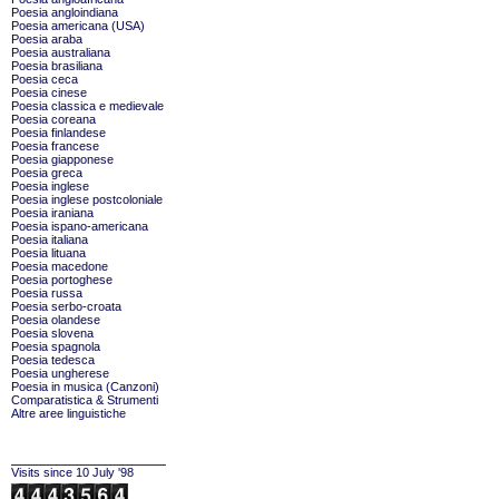
Poesia angloindiana
Poesia americana (USA)
Poesia araba
Poesia australiana
Poesia brasiliana
Poesia ceca
Poesia cinese
Poesia classica e medievale
Poesia coreana
Poesia finlandese
Poesia francese
Poesia giapponese
Poesia greca
Poesia inglese
Poesia inglese postcoloniale
Poesia iraniana
Poesia ispano-americana
Poesia italiana
Poesia lituana
Poesia macedone
Poesia portoghese
Poesia russa
Poesia serbo-croata
Poesia olandese
Poesia slovena
Poesia spagnola
Poesia tedesca
Poesia ungherese
Poesia in musica (Canzoni)
Comparatistica & Strumenti
Altre aree linguistiche
Visits since 10 July '98