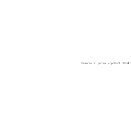
Semicerchio, piazza Leopoldo 9, 50134 F