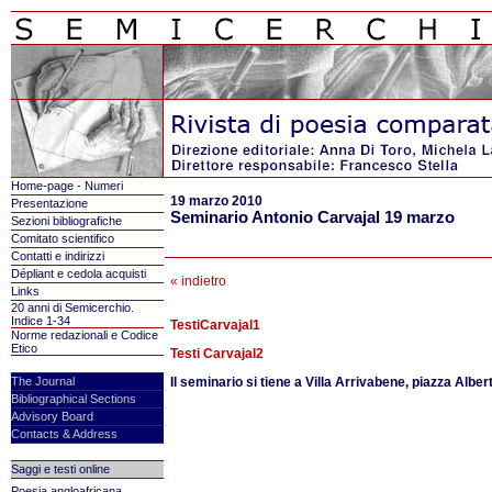
Home-page - Numeri
19 marzo 2010
Presentazione
Seminario Antonio Carvajal 19 marzo
Sezioni bibliografiche
Comitato scientifico
Contatti e indirizzi
Dépliant e cedola acquisti
« indietro
Links
20 anni di Semicerchio.
Indice 1-34
TestiCarvajal1
Norme redazionali e Codice
Etico
Testi Carvajal2
The Journal
Il seminario si tiene a Villa Arrivabene, piazza Alber
Bibliographical Sections
Advisory Board
Contacts & Address
Saggi e testi online
Poesia angloafricana