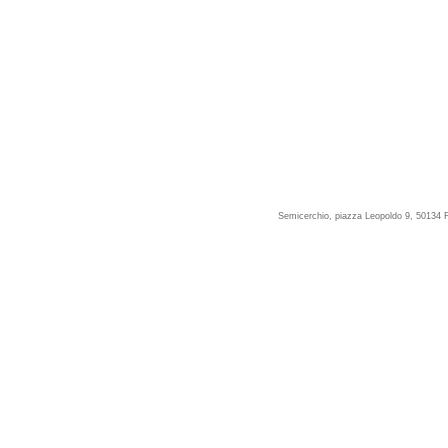
Semicerchio, piazza Leopoldo 9, 50134 F