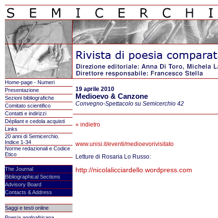
Home-page - Numeri
19 aprile 2010
Presentazione
Medioevo & Canzone
Sezioni bibliografiche
Convegno-Spettacolo su Semicerchio 42
Comitato scientifico
Contatti e indirizzi
Dépliant e cedola acquisti
« indietro
Links
20 anni di Semicerchio.
Indice 1-34
www.unisi.it/eventi/medioevorivisitato
Norme redazionali e Codice
Etico
Letture di Rosaria Lo Russo:
The Journal
http://nicolalicciardello.wordpress.com
Bibliographical Sections
Advisory Board
Contacts & Address
Saggi e testi online
Poesia angloafricana