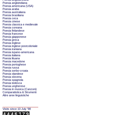
Poesia angloindiana
Poesia americana (USA)
Poesia araba
Poesia australiana
Poesia brasiliana
Poesia ceca
Poesia cinese
Poesia classica e medievale
Poesia coreana
Poesia finlandese
Poesia francese
Poesia giapponese
Poesia greca
Poesia inglese
Poesia inglese postcoloniale
Poesia iraniana
Poesia ispano-americana
Poesia italiana
Poesia lituana
Poesia macedone
Poesia portoghese
Poesia russa
Poesia serbo-croata
Poesia olandese
Poesia slovena
Poesia spagnola
Poesia tedesca
Poesia ungherese
Poesia in musica (Canzoni)
Comparatistica & Strumenti
Altre aree linguistiche
Visits since 10 July '98