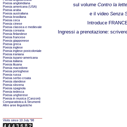
Poesia angloindiana
sul volume
Contro la lett
Poesia americana (USA)
Poesia araba
e il video
Senza Sc
Poesia australiana
Poesia brasiliana
Poesia ceca
Introduce FRANC
Poesia cinese
Poesia classica e medievale
Poesia coreana
Ingressi a prenotazione: scriver
Poesia finlandese
Poesia francese
Poesia giapponese
Poesia greca
Poesia inglese
Poesia inglese postcoloniale
Poesia iraniana
Poesia ispano-americana
Poesia italiana
Poesia lituana
Poesia macedone
Poesia portoghese
Poesia russa
Poesia serbo-croata
Poesia olandese
Poesia slovena
Poesia spagnola
Poesia tedesca
Poesia ungherese
Poesia in musica (Canzoni)
Comparatistica & Strumenti
Altre aree linguistiche
Visits since 10 July '98