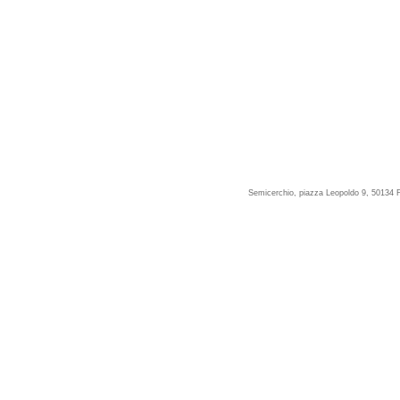
Semicerchio, piazza Leopoldo 9, 50134 F