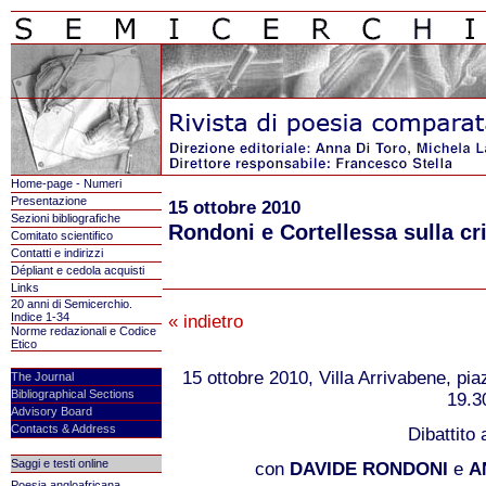
Home-page - Numeri
Presentazione
15 ottobre 2010
Sezioni bibliografiche
Rondoni e Cortellessa sulla cri
Comitato scientifico
Contatti e indirizzi
Dépliant e cedola acquisti
Links
20 anni di Semicerchio.
Indice 1-34
« indietro
Norme redazionali e Codice
Etico
15 ottobre 2010, Villa Arrivabene, pia
The Journal
Bibliographical Sections
19.3
Advisory Board
Contacts & Address
Dibattito 
Saggi e testi online
con
DAVIDE RONDONI
e
A
Poesia angloafricana