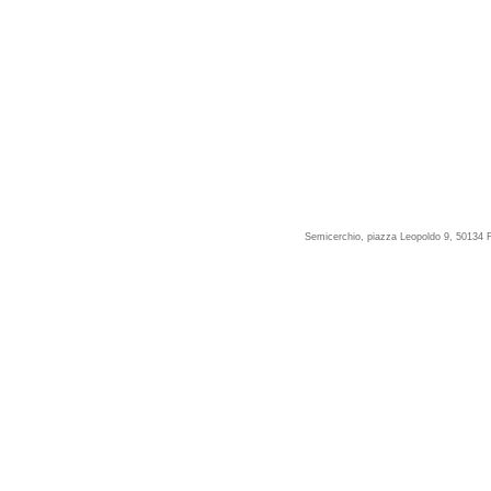
Semicerchio, piazza Leopoldo 9, 50134 F