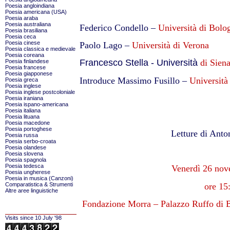
Poesia angloindiana
Poesia americana (USA)
Poesia araba
Poesia australiana
Federico Condello –
Università di Bolo
Poesia brasiliana
Poesia ceca
Poesia cinese
Paolo Lago –
Università di Verona
Poesia classica e medievale
Poesia coreana
Francesco Stella - Università
di Sien
Poesia finlandese
Poesia francese
Poesia giapponese
Introduce Massimo Fusillo –
Università 
Poesia greca
Poesia inglese
Poesia inglese postcoloniale
Poesia iraniana
Poesia ispano-americana
Poesia italiana
Poesia lituana
Poesia macedone
Poesia portoghese
Letture di Anto
Poesia russa
Poesia serbo-croata
Poesia olandese
Poesia slovena
Poesia spagnola
Poesia tedesca
Venerdì 26 no
Poesia ungherese
Poesia in musica (Canzoni)
ore 15
Comparatistica & Strumenti
Altre aree linguistiche
Fondazione Morra – Palazzo Ruffo di B
Visits since 10 July '98