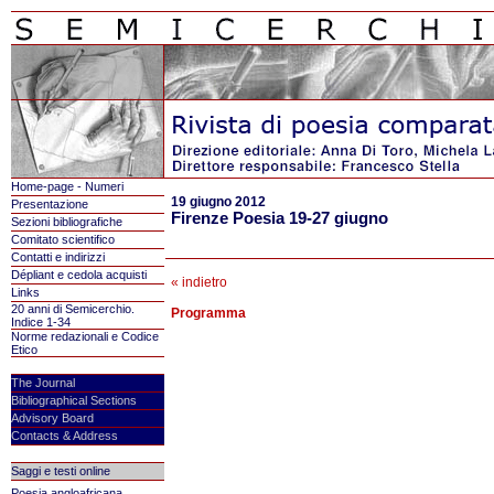
Home-page - Numeri
19 giugno 2012
Presentazione
Firenze Poesia 19-27 giugno
Sezioni bibliografiche
Comitato scientifico
Contatti e indirizzi
Dépliant e cedola acquisti
« indietro
Links
20 anni di Semicerchio.
Programma
Indice 1-34
Norme redazionali e Codice
Etico
The Journal
Bibliographical Sections
Advisory Board
Contacts & Address
Saggi e testi online
Poesia angloafricana