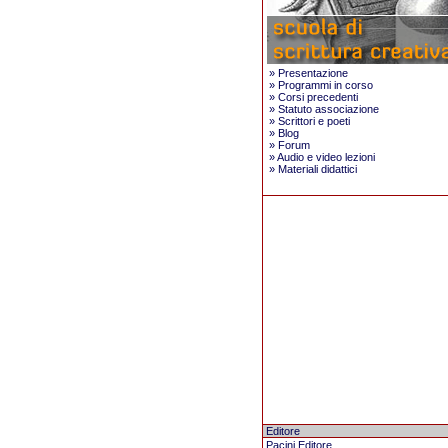
»
Presentazione
»
Programmi in corso
»
Corsi precedenti
»
Statuto associazione
»
Scrittori e poeti
»
Blog
»
Forum
»
Audio e video lezioni
»
Materiali didattici
Editore
Pacini Editore