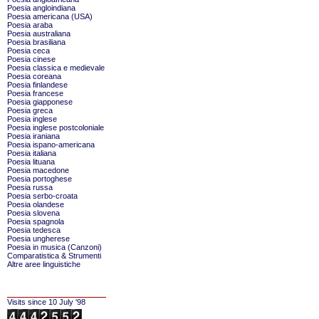
Poesia angloindiana
Poesia americana (USA)
Poesia araba
Poesia australiana
Poesia brasiliana
Poesia ceca
Poesia cinese
Poesia classica e medievale
Poesia coreana
Poesia finlandese
Poesia francese
Poesia giapponese
Poesia greca
Poesia inglese
Poesia inglese postcoloniale
Poesia iraniana
Poesia ispano-americana
Poesia italiana
Poesia lituana
Poesia macedone
Poesia portoghese
Poesia russa
Poesia serbo-croata
Poesia olandese
Poesia slovena
Poesia spagnola
Poesia tedesca
Poesia ungherese
Poesia in musica (Canzoni)
Comparatistica & Strumenti
Altre aree linguistiche
Visits since 10 July '98