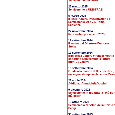
Semicerchio per Gaza
26 marzo 2025
Semicerchio a UNISTRASI
5 marzo 2025
Il testo-natura. Presentazione di
Semicerchio 70 e 71, Roma
Sapienza.
22 novembre 2024
Recensibili per marzo 2025
19 settembre 2024
Il saluto del Direttore Francesco
Stella
19 settembre 2024
Biblioteca Lettere Firenze: Mostra
copertine Semicerchio e letture
primi 70 volumi
16 settembre 2024
Guida alla mostra delle copertine,
rassegna stampa web, video 25 an
21 aprile 2024
Addio ad Anna Maria Volpini
9 dicembre 2023
Semicerchio in dibattito a "Più libr
più liberi"
15 ottobre 2023
Semicerchio al Salon de la Revue d
Parigi
30 settembre 2023