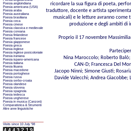
ricordare la sua figura di poeta, perfo
Poesia angloindiana
Poesia americana (USA)
traduttore, docente e artista sperimental
Poesia araba
Poesia australiana
musicali) e le letture avranno come 
Poesia brasiliana
Poesia ceca
produzione e degli ambiti di 
Poesia cinese
Poesia classica e medievale
Poesia coreana
Poesia finlandese
Proprio il 17 novembre Massimili
Poesia francese
Poesia giapponese
Poesia greca
Poesia inglese
Partecipe
Poesia inglese postcoloniale
Poesia iraniana
Nina Maroccolo; Roberto Balò; El
Poesia ispano-americana
Poesia italiana
CAN-D; Francesca Del Moro
Poesia lituana
Poesia macedone
Jacopo Ninni; Simone Giusti; Rosaria
Poesia portoghese
Poesia russa
Davide Valecchi; Andrea Giacobbe; 
Poesia serbo-croata
Poesia olandese
Poesia slovena
Poesia spagnola
Poesia tedesca
Poesia ungherese
Poesia in musica (Canzoni)
Comparatistica & Strumenti
Altre aree linguistiche
Visits since 10 July '98