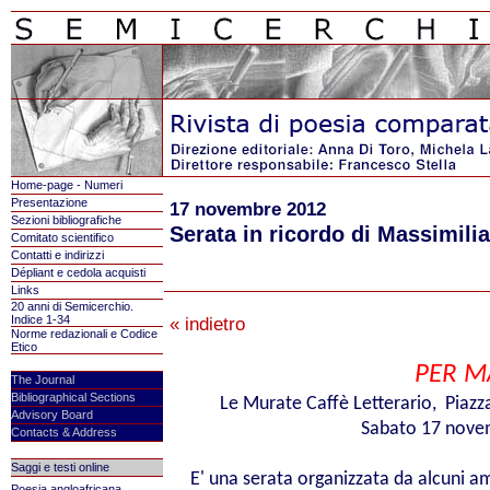
Home-page - Numeri
Presentazione
17 novembre 2012
Sezioni bibliografiche
Serata in ricordo di Massimil
Comitato scientifico
Contatti e indirizzi
Dépliant e cedola acquisti
Links
20 anni di Semicerchio.
Indice 1-34
« indietro
Norme redazionali e Codice
Etico
PER M
The Journal
Bibliographical Sections
Le Murate Caffè Letterario, Piazz
Advisory Board
Sabato 17 nove
Contacts & Address
Saggi e testi online
E' una serata organizzata da alcuni a
Poesia angloafricana