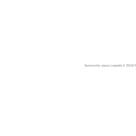
Semicerchio, piazza Leopoldo 9, 50134 F