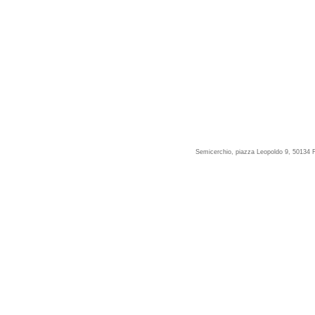
Semicerchio, piazza Leopoldo 9, 50134 F