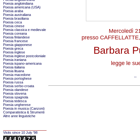
Poesia angloindiana
Poesia americana (USA)
Poesia araba
Poesia australiana
Poesia brasiliana
Poesia ceca
Poesia cinese
Poesia classica e medievale
Mercoledì 21
Poesia coreana
presso CAFFELLATTE, vi
Poesia finlandese
Poesia francese
Poesia giapponese
Barbara 
Poesia greca
Poesia inglese
Poesia inglese postcoloniale
Poesia iraniana
legge le su
Poesia ispano-americana
Poesia italiana
Poesia lituana
Poesia macedone
--
Poesia portoghese
Poesia russa
Poesia serbo-croata
Poesia olandese
Poesia slovena
Poesia spagnola
Poesia tedesca
Poesia ungherese
Poesia in musica (Canzoni)
Comparatistica & Strumenti
Altre aree linguistiche
Visits since 10 July '98