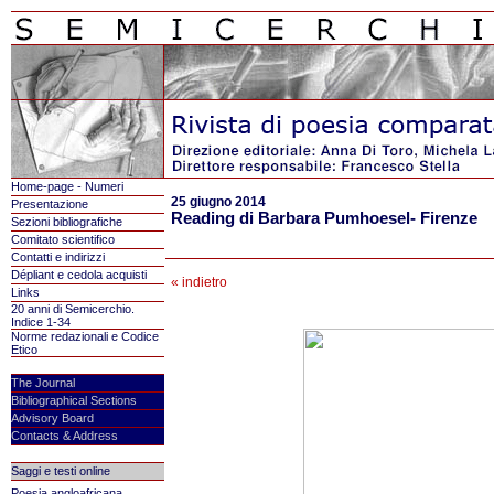
Home-page - Numeri
25 giugno 2014
Presentazione
Reading di Barbara Pumhoesel- Firenze
Sezioni bibliografiche
Comitato scientifico
Contatti e indirizzi
Dépliant e cedola acquisti
« indietro
Links
20 anni di Semicerchio.
Indice 1-34
Norme redazionali e Codice
Etico
The Journal
Bibliographical Sections
Advisory Board
Contacts & Address
Saggi e testi online
Poesia angloafricana