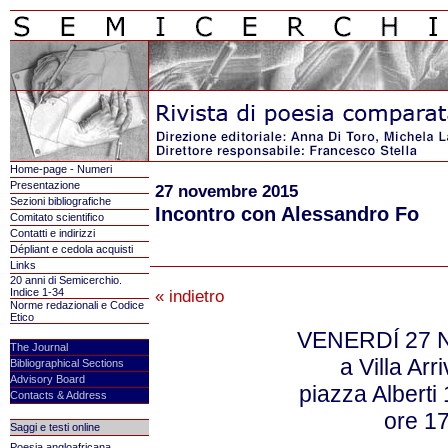
Home-page - Numeri
Presentazione
27 novembre 2015
Sezioni bibliografiche
Incontro con Alessandro Fo
Comitato scientifico
Contatti e indirizzi
Dépliant e cedola acquisti
Links
20 anni di Semicerchio.
Indice 1-34
« indietro
Norme redazionali e Codice
Etico
VENERDÍ 27
The Journal
a Villa Arr
Bibliographical Sections
Advisory Board
piazza Alberti 
Contacts & Address
ore 1
Saggi e testi online
Poesia angloafricana