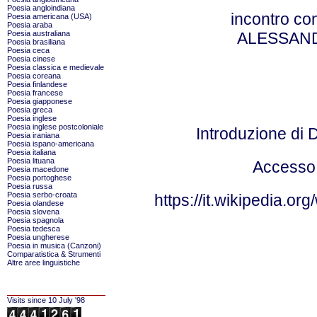
Poesia angloindiana
incontro con
Poesia americana (USA)
Poesia araba
Poesia australiana
ALESSAN
Poesia brasiliana
Poesia ceca
Poesia cinese
Poesia classica e medievale
Poesia coreana
Poesia finlandese
Poesia francese
Poesia giapponese
Poesia greca
Poesia inglese
Poesia inglese postcoloniale
Introduzione di 
Poesia iraniana
Poesia ispano-americana
Poesia italiana
Poesia lituana
Accesso 
Poesia macedone
Poesia portoghese
Poesia russa
Poesia serbo-croata
https://it.wikipedia.or
Poesia olandese
Poesia slovena
Poesia spagnola
Poesia tedesca
Poesia ungherese
Poesia in musica (Canzoni)
Comparatistica & Strumenti
Altre aree linguistiche
Visits since 10 July '98