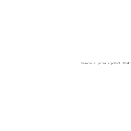
Semicerchio, piazza Leopoldo 9, 50134 F