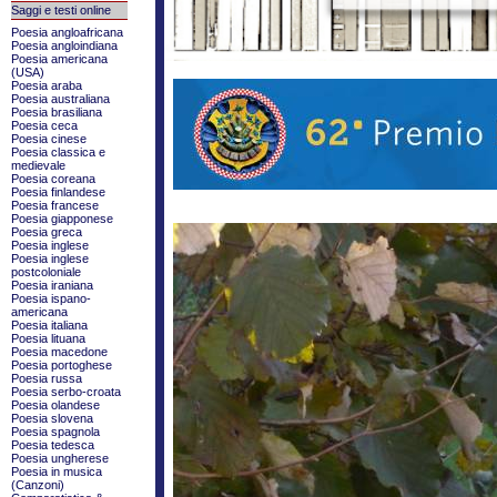
Saggi e testi online
Poesia angloafricana
Poesia angloindiana
Poesia americana
(USA)
Poesia araba
Poesia australiana
Poesia brasiliana
Poesia ceca
Poesia cinese
Poesia classica e
medievale
Poesia coreana
Poesia finlandese
Poesia francese
Poesia giapponese
Poesia greca
Poesia inglese
Poesia inglese
postcoloniale
Poesia iraniana
Poesia ispano-
americana
Poesia italiana
Poesia lituana
Poesia macedone
Poesia portoghese
Poesia russa
Poesia serbo-croata
Poesia olandese
Poesia slovena
Poesia spagnola
Poesia tedesca
Poesia ungherese
Poesia in musica
(Canzoni)