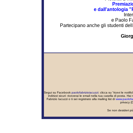
Premiazi
e dall'antologia "
Inte
e Paolo Fa
Partecipano anche gli studenti della
Giorg
Segui su Facebook
paolofabrizioiacuzzi
: clicca su “ricevi le noti
indirizzi sicuri: riceverai le email nella tua casella di posta. 
Fabrizio Iacuzzi o ti sei registrato alla mailing list di
www.paolofabr
privacy (
Se non desideri più