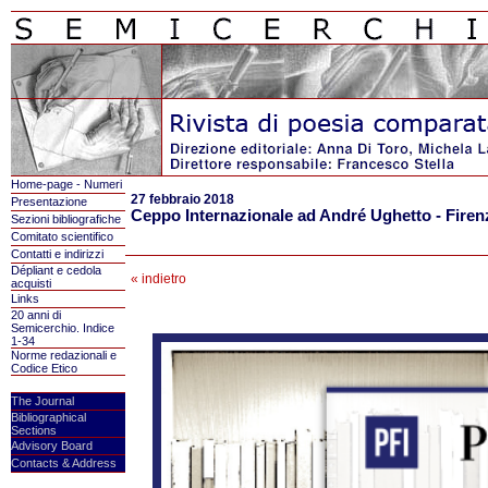
Home-page - Numeri
27 febbraio 2018
Presentazione
Ceppo Internazionale ad André Ughetto - Firenz
Sezioni bibliografiche
Comitato scientifico
Contatti e indirizzi
Dépliant e cedola
« indietro
acquisti
Links
20 anni di
Semicerchio. Indice
1-34
Norme redazionali e
Codice Etico
The Journal
Bibliographical
Sections
Advisory Board
Contacts & Address