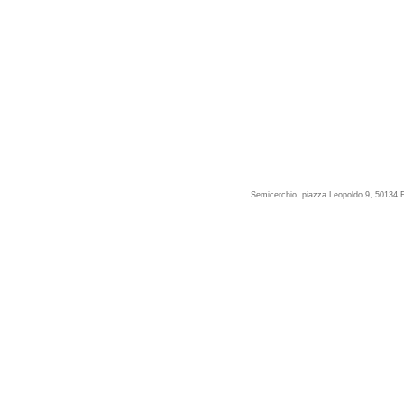
Semicerchio, piazza Leopoldo 9, 50134 F