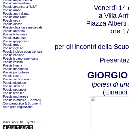
Poesia angloindiana
Venerdì 14
Poesia americana (USA)
Poesia araba
Poesia australiana
a Villa Ar
Poesia brasiliana
Poesia ceca
Piazza Alberti 
Poesia cinese
Poesia classica e medievale
ore 1
Poesia coreana
Poesia finlandese
Poesia francese
Poesia giapponese
Poesia greca
per gli incontri della Scuo
Poesia inglese
Poesia inglese postcoloniale
Poesia iraniana
Presentaz
Poesia ispano-americana
Poesia italiana
Poesia lituana
Poesia macedone
GIORGIO
Poesia portoghese
Poesia russa
Poesia serbo-croata
Ipotesi di un
Poesia olandese
Poesia slovena
Poesia spagnola
(Einaudi
Poesia tedesca
Poesia ungherese
Poesia in musica (Canzoni)
Comparatistica & Strumenti
Altre aree linguistiche
Visits since 10 July '98