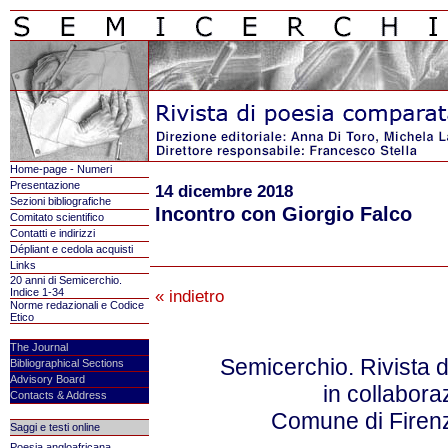
Home-page - Numeri
Presentazione
14 dicembre 2018
Sezioni bibliografiche
Incontro con Giorgio Falco
Comitato scientifico
Contatti e indirizzi
Dépliant e cedola acquisti
Links
20 anni di Semicerchio.
Indice 1-34
« indietro
Norme redazionali e Codice
Etico
The Journal
Semicerchio. Rivista 
Bibliographical Sections
Advisory Board
in collabor
Contacts & Address
Comune di Firenz
Saggi e testi online
Poesia angloafricana