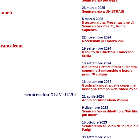
Semicerchio per Gaza
26 marzo 2025
Semicerchio a UNISTRASI
uineti
5 marzo 2025
Il testo-natura. Presentazione di
Semicerchio 70 e 71, Roma
Sapienza.
22 novembre 2024
Recensibili per marzo 2025
Brancaleone
19 settembre 2024
Il saluto del Direttore Francesco
Stella
19 settembre 2024
Biblioteca Lettere Firenze: Mostra
copertine Semicerchio e letture
primi 70 volumi
16 settembre 2024
Guida alla mostra delle copertine,
rassegna stampa web, video 25 an
semicerchio
XLIV 01/2011
21 aprile 2024
Addio ad Anna Maria Volpini
9 dicembre 2023
Semicerchio in dibattito a "Più libr
più liberi"
15 ottobre 2023
Semicerchio al Salon de la Revue d
Parigi
30 settembre 2023