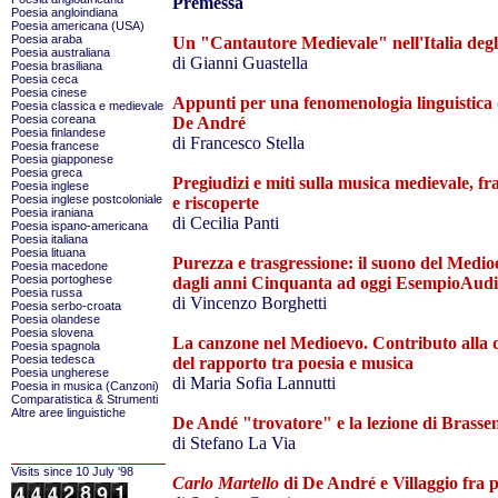
Premessa
Poesia angloindiana
Poesia americana (USA)
Poesia araba
Un "Cantautore Medievale" nell'Italia degl
Poesia australiana
di Gianni Guastella
Poesia brasiliana
Poesia ceca
Poesia cinese
Appunti per una fenomenologia linguistica
Poesia classica e medievale
Poesia coreana
De André
Poesia finlandese
di Francesco Stella
Poesia francese
Poesia giapponese
Poesia greca
Pregiudizi e miti sulla musica medievale, fra
Poesia inglese
Poesia inglese postcoloniale
e riscoperte
Poesia iraniana
di Cecilia Panti
Poesia ispano-americana
Poesia italiana
Poesia lituana
Purezza e trasgressione: il suono del Medio
Poesia macedone
Poesia portoghese
dagli anni Cinquanta ad oggi
EsempioAudi
Poesia russa
di Vincenzo Borghetti
Poesia serbo-croata
Poesia olandese
Poesia slovena
La canzone nel Medioevo. Contributo alla d
Poesia spagnola
Poesia tedesca
del rapporto tra poesia e musica
Poesia ungherese
di Maria Sofia Lannutti
Poesia in musica (Canzoni)
Comparatistica & Strumenti
Altre aree linguistiche
De Andé "trovatore" e la lezione di Brasse
di Stefano La Via
Visits since 10 July '98
Carlo Martello
di De André e Villaggio fra p