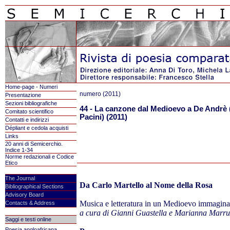
Home-page - Numeri
numero (2011)
Presentazione
Sezioni bibliografiche
44 - La canzone dal Medioevo a De Andrè 
Comitato scientifico
Pacini) (2011)
Contatti e indirizzi
Dépliant e cedola acquisti
Links
20 anni di Semicerchio.
Indice 1-34
Norme redazionali e Codice
Etico
The Journal
Da Carlo Martello al Nome della Rosa
Bibliographical Sections
Advisory Board
Musica e letteratura in un Medioevo immagina
Contacts & Address
a cura di Gianni Guastella
e Marianna Marru
Saggi e testi online
Poesia angloafricana