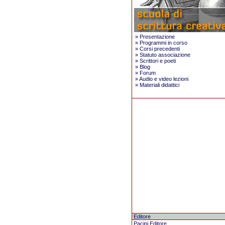
»
Presentazione
»
Programmi in corso
»
Corsi precedenti
»
Statuto associazione
»
Scrittori e poeti
»
Blog
»
Forum
»
Audio e video lezioni
»
Materiali didattici
Editore
Pacini Editore