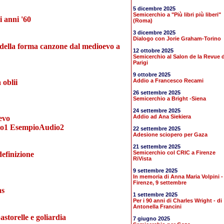
5 dicembre 2025
Semicerchio a "Più libri più liberi"
i anni '60
(Roma)
3 dicembre 2025
Dialogo con Jorie Graham-Torino
 della forma canzone dal medioevo a
12 ottobre 2025
Semicerchio al Salon de la Revue d
Parigi
9 ottobre 2025
Addio a Francesco Recami
 oblii
26 settembre 2025
Semicerchio a Bright -Siena
24 settembre 2025
Addio ad Ana Siekiera
evo
o1
EsempioAudio2
22 settembre 2025
Adesione sciopero per Gaza
21 settembre 2025
Semicerchio col CRIC a Firenze
efinizione
RiVista
9 settembre 2025
In memoria di Anna Maria Volpini -
Firenze, 9 settembre
ns
1 settembre 2025
Per i 90 anni di Charles Wright - di
Antonella Francini
astorelle e goliardia
7 giugno 2025